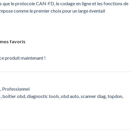
es que le protocole CAN-FD, le codage en ligne et les fonctions de
’impose comme le premier choix pour un large éventail
 mes favoris
ce produit maintenant !
c
,
Professionnel
c
,
boîtier obd
,
diagnostic tools
,
obd auto
,
scanner diag
,
topdon
,