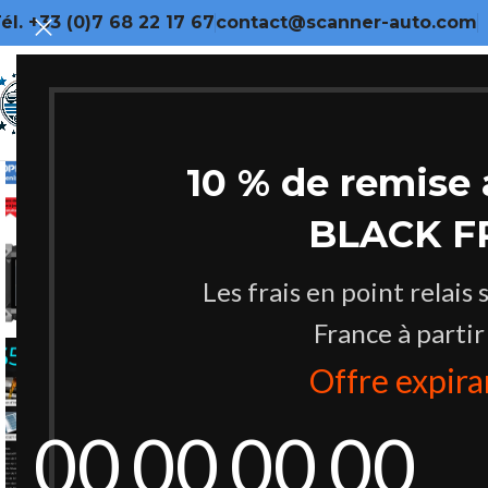
él. +33 (0)7 68 22 17 67
contact@scanner-auto.com
10 % de remise 
EN RU
PTURE
BLACK F
NOUVEAU
Les frais en point relais 
France à partir
Offre expir
00
00
00
00