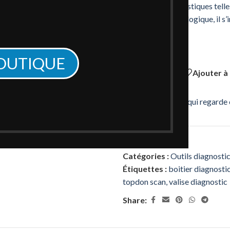
Avec des caractéristiques tell
cartographie topologique, il s
d’utilisateurs.
Rupture de stock
BOUTIQUE
Comparer
Ajouter à
1
personne qui regarde 
UGS :
phoenixlite3
Catégories :
Outils diagnosti
Étiquettes :
boitier diagnosti
topdon scan
,
valise diagnostic
Share: