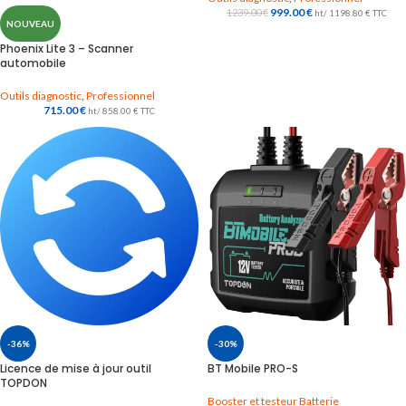
999.00
€
1239.00
€
ht/
1198.80
€
TTC
NOUVEAU
Phoenix Lite 3 – Scanner
automobile
Outils diagnostic
,
Professionnel
715.00
€
ht/
858.00
€
TTC
-36%
-30%
Licence de mise à jour outil
BT Mobile PRO-S
TOPDON
Booster et testeur Batterie