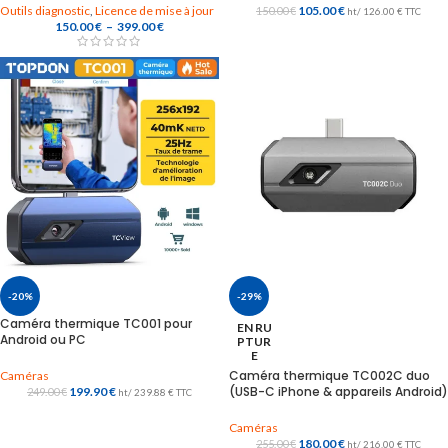
Outils diagnostic
,
Licence de mise à jour
105.00
€
150.00
€
ht/
126.00
€
TTC
150.00
€
–
399.00
€
-20%
-29%
Caméra thermique TC001 pour
EN RU
Android ou PC
PTUR
E
Caméra thermique TC002C duo
Caméras
(USB-C iPhone & appareils Android)
199.90
€
249.00
€
ht/
239.88
€
TTC
Caméras
180.00
€
255.00
€
ht/
216.00
€
TTC