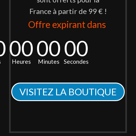
France à partir de 99 € !
Offre expirant dans
0
00
00
00
s
Heures
Minutes
Secondes
VISITEZ LA BOUTIQUE