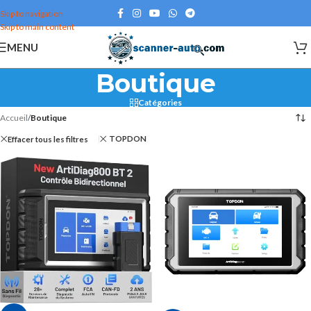
Skip to navigation
Skip to main content
MENU
Boutique
Catégories
Accueil
/
Boutique
TOPDON
Effacer tous les filtres