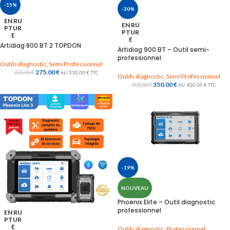
-15%
-30%
EN RU
EN RU
PTUR
PTUR
E
E
Artidiag 800 BT 2 TOPDON
Artidiag 900 BT – Outil semi-
professionnel
Outils diagnostic
,
Semi Professionnel
275.00
€
325.00
€
ht/
330.00
€
TTC
Outils diagnostic
,
Semi Professionnel
350.00
€
500.00
€
ht/
420.00
€
TTC
-19%
NOUVEAU
Phoenix Elite – Outil diagnostic
professionnel
EN RU
PTUR
E
Outils diagnostic
,
Professionnel