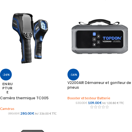
-26%
-16%
V2200AIR Démarreur et gonfleur de
EN RU
pneus
PTUR
E
Caméra thermique TC005
Booster et testeur Batterie
109.00
€
130.00
€
ht/
130.80
€
TTC
Caméras
280.00
€
380.00
€
ht/
336.00
€
TTC