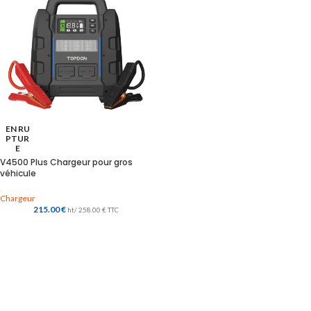
EN RU
PTUR
E
V4500 Plus Chargeur pour gros
véhicule
Chargeur
215.00
€
ht/
258.00
€
TTC