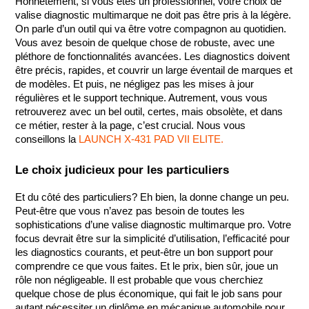
Honnêtement, si vous êtes un professionnel, votre choix de 
valise diagnostic multimarque ne doit pas être pris à la légère. 
On parle d’un outil qui va être votre compagnon au quotidien. 
Vous avez besoin de quelque chose de robuste, avec une 
pléthore de fonctionnalités avancées. Les diagnostics doivent 
être précis, rapides, et couvrir un large éventail de marques et 
de modèles. Et puis, ne négligez pas les mises à jour 
régulières et le support technique. Autrement, vous vous 
retrouverez avec un bel outil, certes, mais obsolète, et dans 
ce métier, rester à la page, c’est crucial. Nous vous 
conseillons la
 LAUNCH X-431 PAD VII ELITE.
Le choix judicieux pour les particuliers
Et du côté des particuliers? Eh bien, la donne change un peu. 
Peut-être que vous n’avez pas besoin de toutes les 
sophistications d’une valise diagnostic multimarque pro. Votre 
focus devrait être sur la simplicité d’utilisation, l’efficacité pour 
les diagnostics courants, et peut-être un bon support pour 
comprendre ce que vous faites. Et le prix, bien sûr, joue un 
rôle non négligeable. Il est probable que vous cherchiez 
quelque chose de plus économique, qui fait le job sans pour 
autant nécessiter un diplôme en mécanique automobile pour 