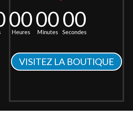
0
00
00
00
s
Heures
Minutes
Secondes
VISITEZ LA BOUTIQUE