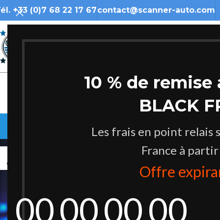
él. +33 (0)7 68 22 17 67
contact@scanner-auto.com
10 % de remise 
BLACK F
A
Les frais en point relais 
France à partir
30
OCT
Offre expir
00
00
00
00