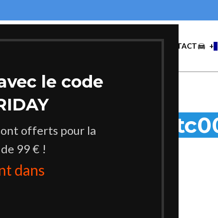
ACCUEIL
BOUTIQUE
BLOG
CONTACT
+
avec le code
RIDAY
rchives de tags :tc0
sont offerts pour la
 de 99 € !
ant dans