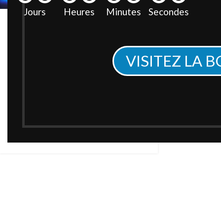
Jours
Heures
Minutes
Secondes
Nouvelles
Réglementations
Immobilières Isolation
VISITEZ LA 
Thermique
Ce que les Propriétaires Doivent Savoir
En 2024, la France a introduit des
réglementations ambitieuses en
matière de rénovation éne...
LIRE LA SUITE