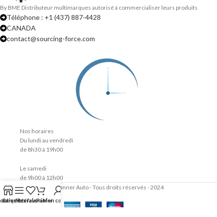
By BME Distributeur multimarques autorisé à commercialiser leurs produits
Téléphone : +1 (437) 887-4428
CANADA
contact@sourcing-force.com
Nos horaires
Du lundi au vendredi
de 8h30 à 19h00
Le samedi
de 9h00 à 12h00
Scanner Auto - Tous droits réservés - 2024
outique
Barre latérale
Mes favoris
Panier
Mon compte