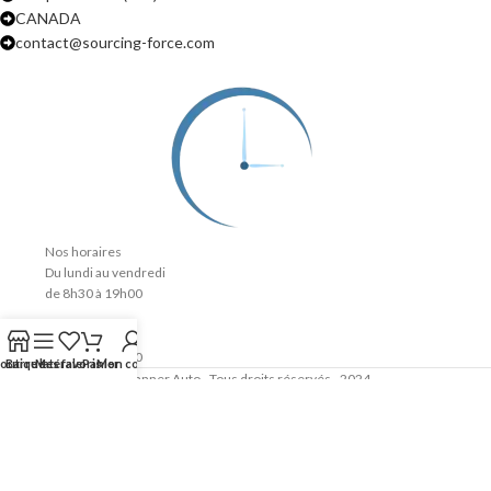
CANADA
contact@sourcing-force.com
Nos horaires
Du lundi au vendredi
de 8h30 à 19h00
Le samedi
de 9h00 à 12h00
outique
Barre latérale
Mes favoris
Panier
Mon compte
Scanner Auto - Tous droits réservés - 2024