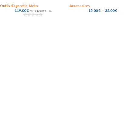
Outils diagnostic
,
Moto
Accessoires
119.00
€
15.00
€
–
32.00
€
ht/
142.80
€
TTC