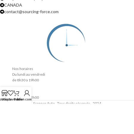
CANADA
contact@sourcing-force.com
Nos horaires
Du lundi au vendredi
de 8h30 à 19h00
Le samedi
de 9h00 à 12h00
outique
Mes favoris
Panier
Mon compte
Scanner Auto - Tous droits réservés - 2024