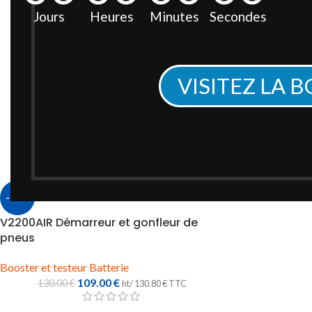
Jours
Heures
Minutes
Secondes
VISITEZ LA 
-16%
V2200AIR Démarreur et gonfleur de
pneus
Booster et testeur Batterie
109.00
€
130.00
€
ht/
130.80
€
TTC