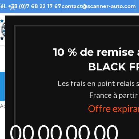
él. +33 (0)7 68 22 17 67
contact@scanner-auto.com
10 % de remise 
BLACK F
Les frais en point relais 
France à partir
ACCESSOIRES
BOOSTER ET TEST
Accueil
/
Produits identifiés “Gonfleur”
Offre expir
00
00
00
00