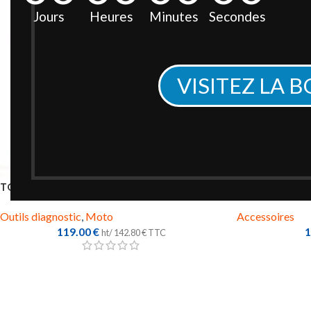
Jours
Heures
Minutes
Secondes
VISITEZ LA 
TOPSCAN MOTO
Accessoire
Outils diagnostic
,
Moto
Accessoires
119.00
€
1
ht/
142.80
€
TTC