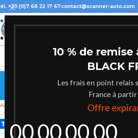
él. +33 (0)7 68 22 17 67
contact@scanner-auto.com
10 % de remise 
BLACK F
Les frais en point relais 
France à partir
ACCESSOIRES
BOOSTER ET TEST
Accueil
/
Produits identifiés “BMW”
Offre expir
00
00
00
00