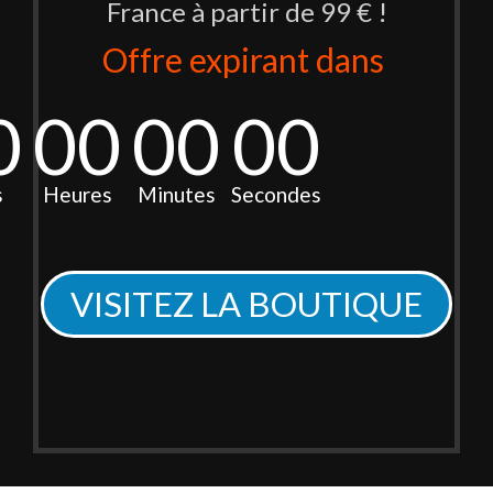
France à partir de 99 € !
Offre expirant dans
0
00
00
00
s
Heures
Minutes
Secondes
VISITEZ LA BOUTIQUE